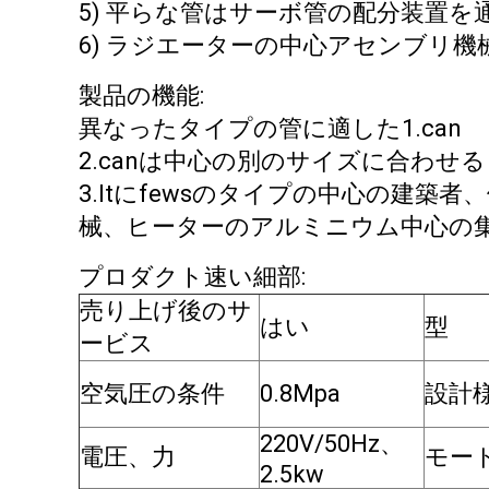
5) 平らな管はサーボ管の配分装置を
6) ラジエーターの中心アセンブリ
製品の機能:
異なったタイプの管に適した1.can
2.canは中心の別のサイズに合わせる
3.Itにfewsのタイプの中心の建
械、ヒーターのアルミニウム中心の
プロダクト速い細部:
売り上げ後のサ
はい
型
ービス
空気圧の条件
0.8Mpa
設計
220V/50Hz、
電圧、力
モー
2.5kw