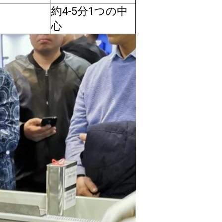
約4-5分1つの中
心