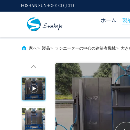
FOSHAN SUNHOPE CO.,LTD.
ホーム
製
家へ
>
製品
>
ラジエーターの中心の建築者機械
>
大き