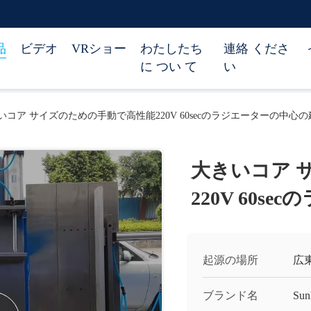
品
ビデオ
VRショー
わたしたち
連絡 くださ
に つい て
い
いコア サイズのための手動で高性能220V 60secのラジエーターの中心
大きいコア 
220V 60
起源の場所
広
ブランド名
Sun