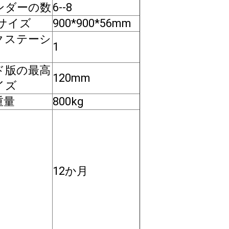
ンダーの数
6--8
 サイズ
900*900*56mm
クステーシ
1
ド版の最高
120mm
イズ
重量
800kg
12か月