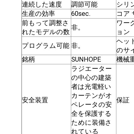
連続した速度
調節可能
シリ
生産の効率
60sec.
コア
前もって調整さ
ワー
非。
れたモデルの数
ョン
ヘッ
プログラム可能
非。
のサ
銘柄
SUNHOPE
機械
ラジエーター
の中心の建築
者は光電軽い
カーテンがオ
安全装置
保証
ペレータの安
全を保護する
ために装備さ
れている