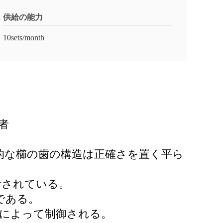
供給の能力
10sets/month
者
面的な櫛の歯の構造は正確さを置く平ら
計されている。
である。
ダによって制御される。