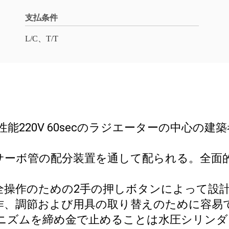
支払条件
L/C、T/T
220V 60secのラジエーターの中心の建築
、サーボ管の配分装置を通して配られる。全
安全操作のための2手の押しボタンによって設
操作、調節および用具の取り替えのために容易
カニズムを締め金で止めることは水圧シリン