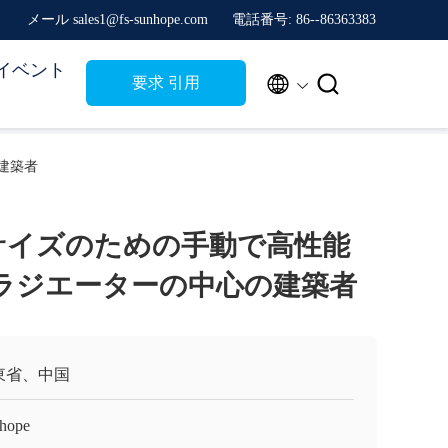
メール sales1@fs-sunhope.com
電話番号: 86--86363383
イベント


要求 引用
の建築者
サイズのための手動で高性能
secのラジエーターの中心の建築者
東省、中国
hope