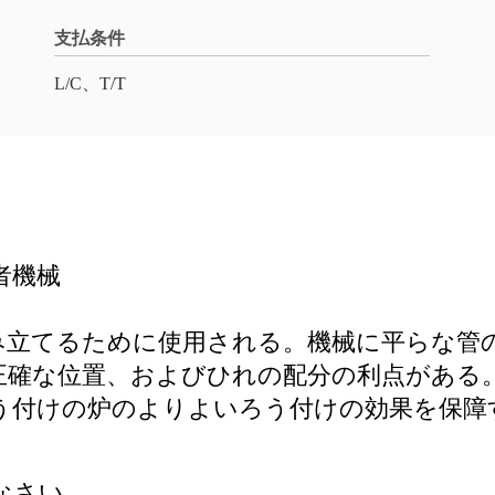
支払条件
L/C、T/T
者機械
み立てるために使用される。機械に平らな管
雑音、正確な位置、およびひれの配分の利点が
けの炉のよりよいろう付けの効果を保障するよ
なさい