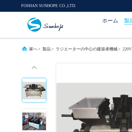
FOSHAN SUNHOPE CO.,LTD.
ホーム
製
家へ
>
製品
>
ラジエーターの中心の建築者機械
>
22