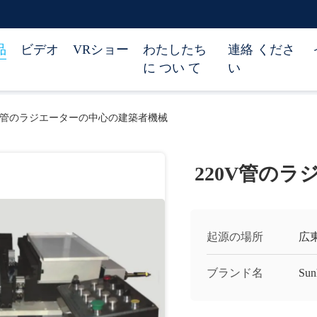
品
ビデオ
VRショー
わたしたち
連絡 くださ
に つい て
い
0V管のラジエーターの中心の建築者機械
220V管の
起源の場所
広
ブランド名
Sun