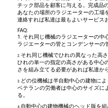
チック部品を顧客に与える。完成品
あなたの場所のラジエーターの工場
連絡すれば私達は最もよいサービス
FAQ:
1. それ同じ機械のラジエーターの
ラジエーターの管とコンデンサーの
それ同じ機械でひれの異なった高
2.
ひれの単一の指定の高さがある中心
さを組み立てる必要があれば私達か
どの位機械は半自動中心の建物によ
3.
ベテランの労働者は中心のサイズによ
る。
自動中心の建物機械のヘッド版を組
4.