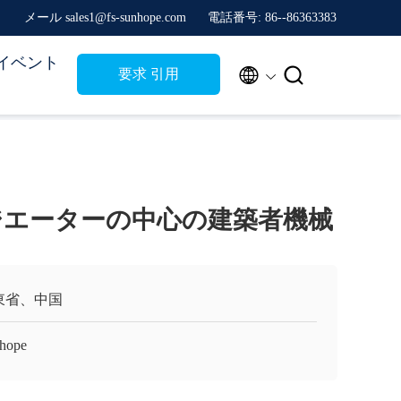
メール sales1@fs-sunhope.com
電話番号: 86--86363383
イベント


要求 引用
ラジエーターの中心の建築者機械
東省、中国
hope