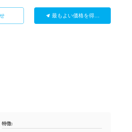
せ
最もよい価格を得なさい
特徴: