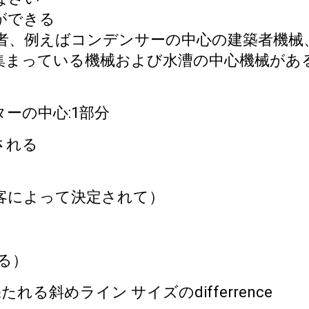
ができる
の建築者、例えばコンデンサーの中心の建築者機
集まっている機械および水漕の中心機械があ
ーの中心:1部分
される
顧客によって決定されて）
する）
れる斜めライン サイズのdifferrence