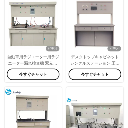
ビデオ
ビデオ
自動車用ラジエーター用ラジ
デスクトップキャビネット
エーター漏れ検査機 双立駅,
シングルステーション 圧力
高精度
衰退 漏れ テスト 工業精度 完
今すぐチャット
今すぐチャット
全な検査