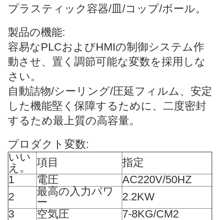
プラスティック容器/皿/コップ/ボール。
製品の機能:
容易なPLCおよびHMIの制御システム作
動させ、置く調節可能な変数を採用しな
さい。
自動詰物/シーリング/圧延フィルム、安定
した機能堅く保障するために、二度密封
するため最上質の高容量。
プロダクト変数:
いい
項目
指定
え。
1
電圧
AC220V/50HZ
最高の入力パワ
2
2.2KW
ー
3
空気圧
7-8KG/CM2