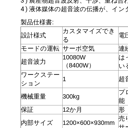
3 ) 農産物超音波反射、干渉、重ね
4 ) 液体媒体の超音波の伝播が、
製品仕様書:
カスタマイズでき
設計様式
電
る
モードの運転
サーボ空気
連
10080W
は
超音波力
（8400W）
い
ワークステー
1
超
ション
プ
機械重量
300kg
能
保証
12か月
形
売
内部サイズ
1200×600×930mm
サ