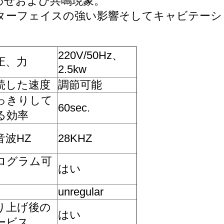
合わせおよび共鳴現象。
インターフェイスの強い影響そしてキャビテー
220V/50Hz、
圧、力
2.5kw
続した速度
調節可能
っきりして
60sec.
る効率
音波HZ
28KHZ
ログラム可
はい
unregular
り上げ後の
はい
ービス