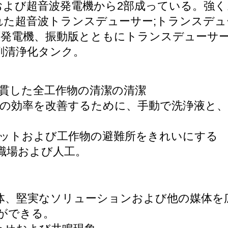
および超音波
発電機から2部成っている。強
れた超音波トランスデューサー;トランスデ
圧発電機、振動版とともにトランスデューサ
剤清浄化タンク。
貫した全工作物の清潔の清潔
産の効率を改善するために、手動で洗浄液と
リットおよび工作物の避難所をきれいにする
職場および人工。
、固体、堅実なソリューションおよび他の媒体
とができる。