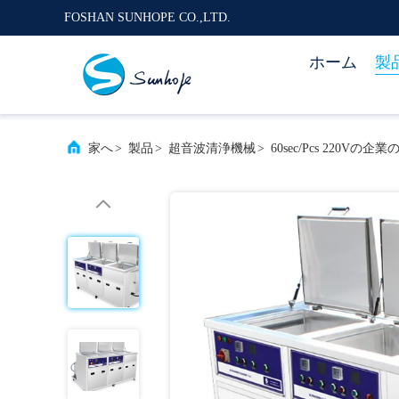
FOSHAN SUNHOPE CO.,LTD.
ホーム
製
家へ
>
製品
>
超音波清浄機械
>
60sec/Pcs 220V