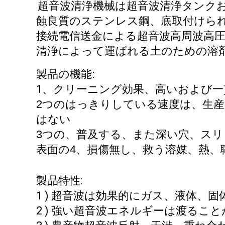
超音波清浄機械は超音波清浄タンク
蝕良質のステンレス鋼、底取付けら
接続電信送金による超音波高周波高
清浄によって運ばれる土のための溶
製品の機能:
1、クリーニング効果、高いおよび一
2つのはっきりしている速度は、生
はない
3つの、普及する、また深い穴、ス
表面の4、損傷無し、救う溶媒、熱、
製品特性:
1 ) 超音波は効果的にガス、液体
2 ) 強い超音波エネルギーは渡るこ