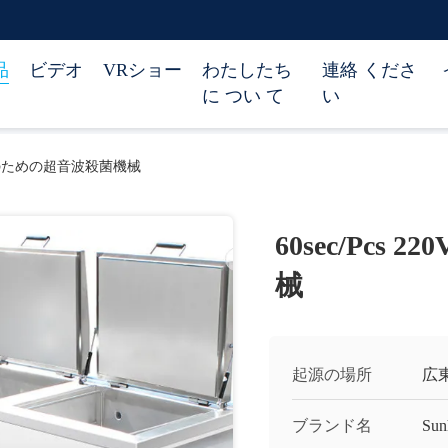
品
ビデオ
VRショー
わたしたち
連絡 くださ
に つい て
い
の企業のための超音波殺菌機械
60sec/Pc
械
起源の場所
広
ブランド名
Sun