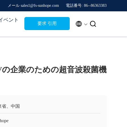
メール sales1@fs-sunhope.com
電話番号: 86--86363383
イベント


要求 引用
s 220Vの企業のための超音波殺菌機
東省、中国
hope