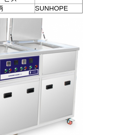
柄
SUNHOPE