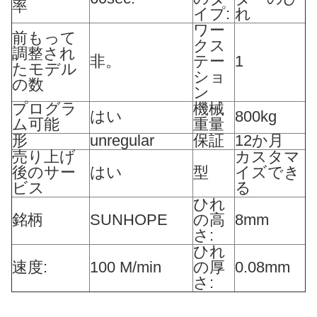
率
イプ:
れ
ワー
前もって
クス
調整され
非。
テー
1
たモデル
ショ
の数
ン
プログラ
機械
はい
800kg
ム可能
重量
形
unregular
保証
12か月
売り上げ
カスタマ
後のサー
はい
型
イズでき
ビス
る
ひれ
銘柄
SUNHOPE
の高
8mm
さ:
ひれ
速度:
100 M/min
の厚
0.08mm
さ: