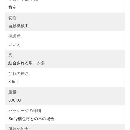
肯定
切断:
自動機械工
保護盾:
いいえ
刃:
結合される単一か多
ひれの長さ:
3.5m
重量:
800KG
パッケージの詳細:
Safty梱包材との木の場合
供給の能力: