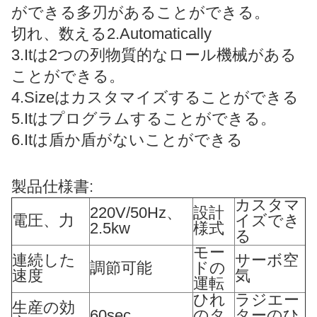
ができる多刃があることができる。
切れ、数える2.Automatically
3.Itは2つの列物質的なロール機械がある
ことができる。
4.Sizeはカスタマイズすることができる
5.Itはプログラムすることができる。
6.Itは盾か盾がないことができる
製品仕様書:
カスタマ
220V/50Hz、
設計
電圧、力
イズでき
2.5kw
様式
る
モー
連続した
サーボ空
調節可能
ドの
速度
気
運転
ひれ
ラジエー
生産の効
60sec.
のタ
ターのひ